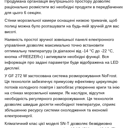
Продумана організація внутрішнього простору дозволяє
раціонально розмістити всі необхідні продукти в передбачених
для цього 6 секціях.
Стінки морозильної камери оснащені низкою тримачів, щоб
полиці можна було розташувати на будь-якій зручній для вас
висоті.
Наявність простої зручної зовнішньої панелі електронного
управління дозволяє максимально точно встановити
оптимальну температуру (в діапазоні від -14 °C до -22 °C,
кнопка «FREEZER») і активувати необхідні функції. Вся
інформація про задані параметри буде відображена на LED
дисплеї.
У GF 272 W застосована система розморожування NoFrost.
Ця технологія забезпечує примусову ефективну циркуляцію
потоків холодного повітря і запобігає утворенню криги та інію
на стінках морозильної камери. Як наслідок, відсутня
необхідність регулярного розморожування. Ця технологія
дозволяє швидше досягти необхідної температури, сприяє
збільшенню ресурсу системи охолодження та економії
електроенергії.
Кліматичний клас цієї моделі SN-T дозволяє безвідмовно