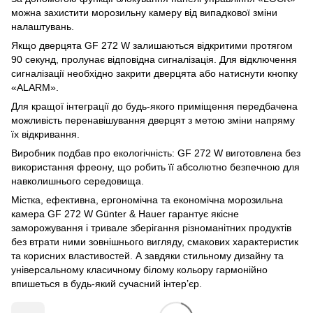
можна захистити морозильну камеру від випадкової зміни
налаштувань.
Якщо дверцята GF 272 W залишаються відкритими протягом
90 секунд, пролунає відповідна сигналізація. Для відключення
сигналізації необхідно закрити дверцята або натиснути кнопку
«ALARM».
Для кращої інтеграції до будь-якого приміщення передбачена
можливість перенавішування дверцят з метою зміни напряму
їх відкривання.
Виробник подбав про екологічність: GF 272 W виготовлена ​​без
використання фреону, що робить її абсолютно безпечною для
навколишнього середовища.
Містка, ефективна, ергономічна та економічна морозильна
камера GF 272 W Günter & Hauer гарантує якісне
заморожування і тривале зберігання різноманітних продуктів
без втрати ними зовнішнього вигляду, смакових характеристик
та корисних властивостей. А завдяки стильному дизайну та
універсальному класичному білому кольору гармонійно
впишеться в будь-який сучасний інтер’єр.