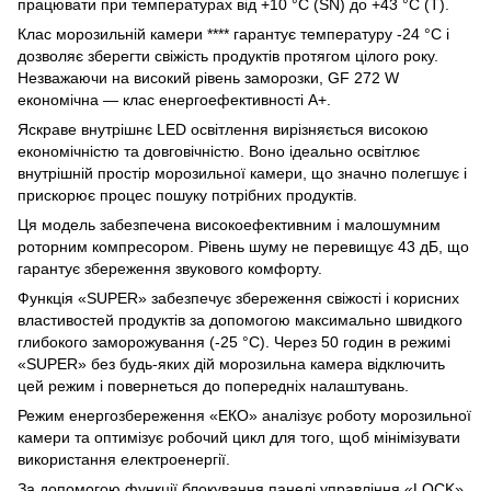
працювати при температурах від +10 °C (SN) до +43 °C (Т).
Клас морозильній камери **** гарантує температуру -24 °C і
дозволяє зберегти свіжість продуктів протягом цілого року.
Незважаючи на високий рівень заморозки, GF 272 W
економічна — клас енергоефективності А+.
Яскраве внутрішнє LED освітлення вирізняється високою
економічністю та довговічністю. Воно ідеально освітлює
внутрішній простір морозильної камери, що значно полегшує і
прискорює процес пошуку потрібних продуктів.
Ця модель забезпечена високоефективним і малошумним
роторним компресором. Рівень шуму не перевищує 43 дБ, що
гарантує збереження звукового комфорту.
Функція «SUPER» забезпечує збереження свіжості і корисних
властивостей продуктів за допомогою максимально швидкого
глибокого заморожування (-25 °C). Через 50 годин в режимі
«SUPER» без будь-яких дій морозильна камера відключить
цей режим і повернеться до попередніх налаштувань.
Режим енергозбереження «ЕКО» аналізує роботу морозильної
камери та оптимізує робочий цикл для того, щоб мінімізувати
використання електроенергії.
За допомогою функції блокування панелі управління «LOCK»