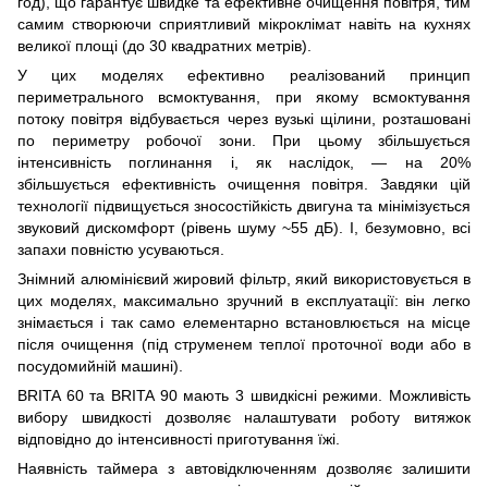
год), що гарантує швидке та ефективне очищення повітря, тим
самим створюючи сприятливий мікроклімат навіть на кухнях
великої площі (до 30 квадратних метрів).
У цих моделях ефективно реалізований принцип
периметрального всмоктування, при якому всмоктування
потоку повітря відбувається через вузькі щілини, розташовані
по периметру робочої зони. При цьому збільшується
інтенсивність поглинання і, як наслідок, — на 20%
збільшується ефективність очищення повітря. Завдяки цій
технології підвищується зносостійкість двигуна та мінімізується
звуковий дискомфорт (рівень шуму ~55 дБ). І, безумовно, всі
запахи повністю усуваються.
Знімний алюмінієвий жировий фільтр, який використовується в
цих моделях, максимально зручний в експлуатації: він легко
знімається і так само елементарно встановлюється на місце
після очищення (під струменем теплої проточної води або в
посудомийній машині).
BRITA 60 та BRITA 90 мають 3 швидкісні режими. Можливість
вибору швидкості дозволяє налаштувати роботу витяжок
відповідно до інтенсивності приготування їжі.
Наявність таймера з автовідключенням дозволяє залишити