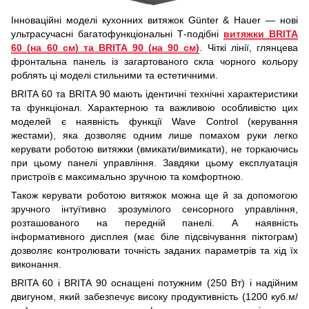
Інноваційні моделі кухонних витяжок Günter & Hauer — нові
ультрасучасні багатофункціональні Т-подібні
витяжки BRITA
60 (на 60 см) та BRITA 90 (на 90 см)
. Чіткі лінії, глянцева
фронтальна панель із загартованого скла чорного кольору
роблять ці моделі стильними та естетичними.
BRITA 60 та BRITA 90 мають ідентичні технічні характеристики
та функціонал. Характерною та важливою особливістю цих
моделей є наявність функції Wave Control (керування
жестами), яка дозволяє одним лише помахом руки легко
керувати роботою витяжки (вмикати/вимикати), не торкаючись
при цьому панелі управління. Завдяки цьому експлуатація
пристроїв є максимально зручною та комфортною.
Також керувати роботою витяжок можна ще й за допомогою
зручного інтуїтивно зрозумілого сенсорного управління,
розташованого на передній панелі. А наявність
інформативного дисплея (має біле підсвічування піктограм)
дозволяє контролювати точність заданих параметрів та хід їх
виконання.
BRITA 60 і BRITA 90 оснащені потужним (250 Вт) і надійним
двигуном, який забезпечує високу продуктивність (1200 куб.м/