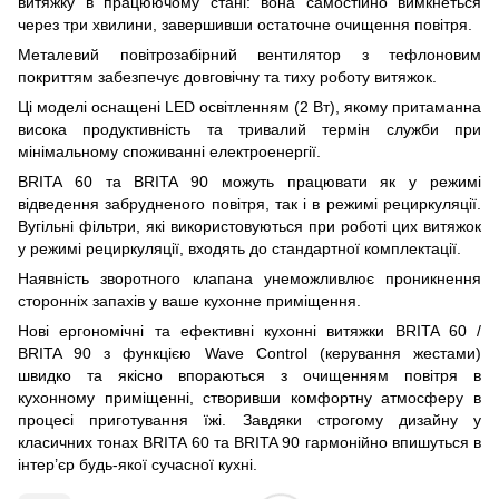
витяжку в працюючому стані: вона самостійно вимкнеться
через три хвилини, завершивши остаточне очищення повітря.
Металевий повітрозабірний вентилятор з тефлоновим
покриттям забезпечує довговічну та тиху роботу витяжок.
Ці моделі оснащені LED освітленням (2 Вт), якому притаманна
висока продуктивність та тривалий термін служби при
мінімальному споживанні електроенергії.
BRITA 60 та BRITA 90 можуть працювати як у режимі
відведення забрудненого повітря, так і в режимі рециркуляції.
Вугільні фільтри, які використовуються при роботі цих витяжок
у режимі рециркуляції, входять до стандартної комплектації.
Наявність зворотного клапана унеможливлює проникнення
сторонніх запахів у ваше кухонне приміщення.
Нові ергономічні та ефективні кухонні витяжки BRITA 60 /
BRITA 90 з функцією Wave Control (керування жестами)
швидко та якісно впораються з очищенням повітря в
кухонному приміщенні, створивши комфортну атмосферу в
процесі приготування їжі. Завдяки строгому дизайну у
класичних тонах BRITA 60 та BRITA 90 гармонійно впишуться в
інтер’єр будь-якої сучасної кухні.