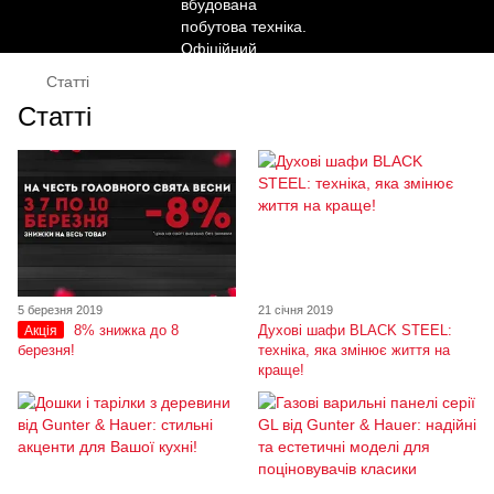
Статті
Статті
5 березня 2019
21 січня 2019
8% знижка до 8
Духові шафи BLACK STEEL:
Акція
березня!
техніка, яка змінює життя на
краще!