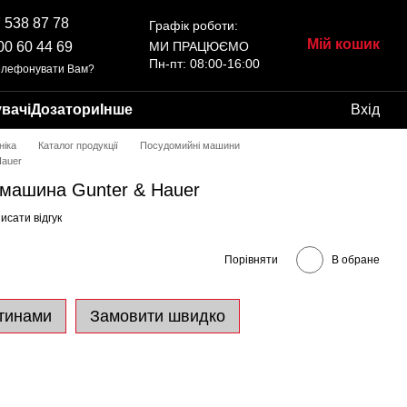
 538 87 78
Графік роботи:
Мій кошик
00 60 44 69
МИ ПРАЦЮЄМО
Пн-пт: 08:00-16:00
елефонувати Вам?
вачі
Дозатори
Інше
Вхід
ніка
Каталог продукції
Посудомийні машини
Hauer
 машина Gunter & Hauer
исати відгук
Порівняти
В обране
тинами
Замовити швидко