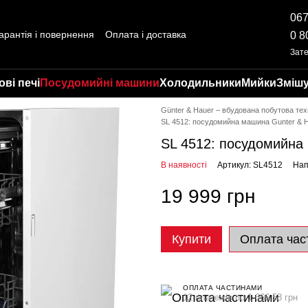
067
арантія і повернення
Оплата і доставка
0 8
ті
Відгуки про магазин
Зат
ві печі
Посудомийні машини
Холодильники
Мийки
Змішу
Günter & Hauer – вбудована побутова тех
SL 4512: посудомийна машина Gunter & 
SL 4512: посудомийна
В наявності
Артикул: SL4512
Нап
19 999 грн
Купити
Оплата час
ОПЛАТА ЧАСТИНАМИ
12 платежів по 1 666.58 грн