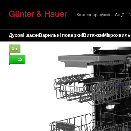
Перейти до основного контенту
Каталог продукції
Акції
Г
Про нас
Контакти
Стат
Духові шафи
Варильні поверхні
Витяжки
Мікрохвильо
Хіт
12