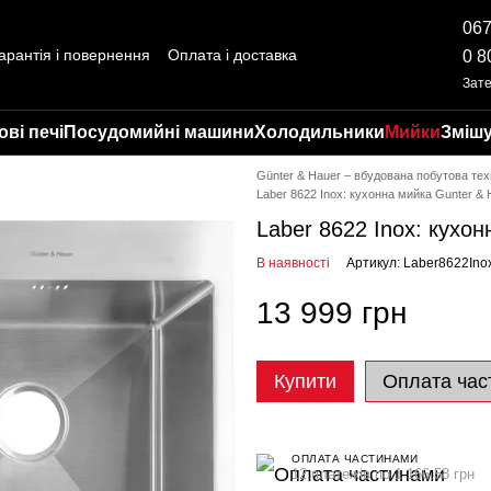
067
арантія і повернення
Оплата і доставка
0 8
ті
Відгуки про магазин
Зат
ві печі
Посудомийні машини
Холодильники
Мийки
Змішу
Günter & Hauer – вбудована побутова тех
Laber 8622 Inox: кухонна мийка Gunter & 
Laber 8622 Inox: кухон
В наявності
Артикул: Laber8622Ino
13 999 грн
Купити
Оплата час
ОПЛАТА ЧАСТИНАМИ
12 платежів по 1 166.58 грн