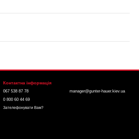
Контактна інформація
067 538 87 78
manager@gunter-hauer.kiev.ua
0 800 60 44 69
Зателефонувати Вам?