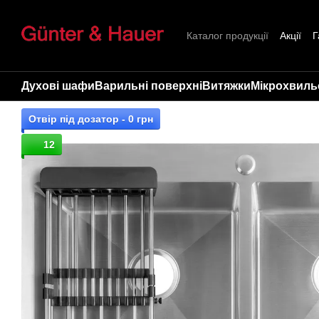
Перейти до основного контенту
Каталог продукції
Акції
Г
Про нас
Контакти
Стат
Духові шафи
Варильні поверхні
Витяжки
Мікрохвильо
Отвір під дозатор - 0 грн
12