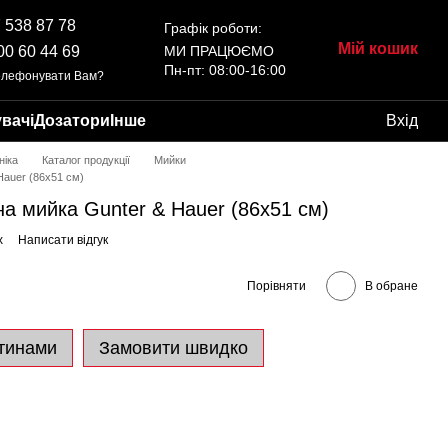
 538 87 78
Графік роботи:
Мій кошик
00 60 44 69
МИ ПРАЦЮЄМО
Пн-пт: 08:00-16:00
елефонувати Вам?
вачі
Дозатори
Інше
Вхід
ніка
Каталог продукції
Мийки
Hauer (86x51 см)
на мийка Gunter & Hauer (86x51 см)
x
Написати відгук
Порівняти
В обране
тинами
Замовити швидко