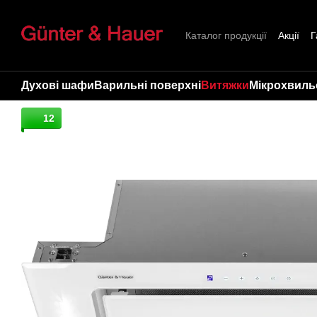
Перейти до основного контенту
Каталог продукції
Акції
Г
Про нас
Контакти
Стат
Духові шафи
Варильні поверхні
Витяжки
Мікрохвильо
12