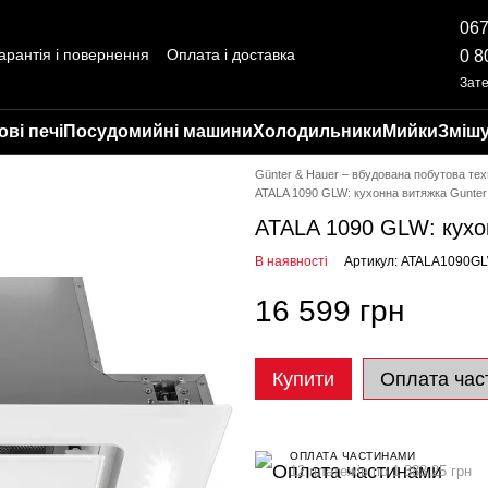
067
арантія і повернення
Оплата і доставка
0 8
ті
Відгуки про магазин
Зат
ві печі
Посудомийні машини
Холодильники
Мийки
Змішу
Günter & Hauer – вбудована побутова тех
ATALA 1090 GLW: кухонна витяжка Gunter
ATALA 1090 GLW: кухо
В наявності
Артикул: ATALA1090G
16 599 грн
Купити
Оплата час
ОПЛАТА ЧАСТИНАМИ
12 платежів по 1 383.25 грн