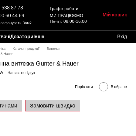
 538 87 78
Графік роботи:
Мій кошик
00 60 44 69
МИ ПРАЦЮЄМО
Пн-пт: 08:00-16:00
елефонувати Вам?
вачі
Дозатори
Інше
Вхід
ніка
Каталог продукції
Витяжки
 & Hauer
нна витяжка Gunter & Hauer
LW
Написати відгук
Порівняти
В обране
тинами
Замовити швидко