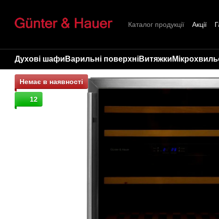
Перейти до основного контенту
Каталог продукції
Акції
Г
Про нас
Контакти
Стат
Духові шафи
Варильні поверхні
Витяжки
Мікрохвильо
Немає в наявності
12