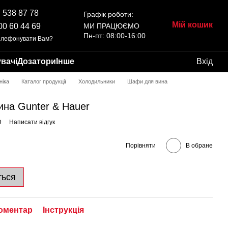
 538 87 78
Графік роботи:
Мій кошик
00 60 44 69
МИ ПРАЦЮЄМО
Пн-пт: 08:00-16:00
елефонувати Вам?
вачі
Дозатори
Інше
Вхід
ніка
Каталог продукції
Холодильники
Шафи для вина
ина Gunter & Hauer
D
Написати відгук
Порівняти
В обране
ться
коментар
Інструкція