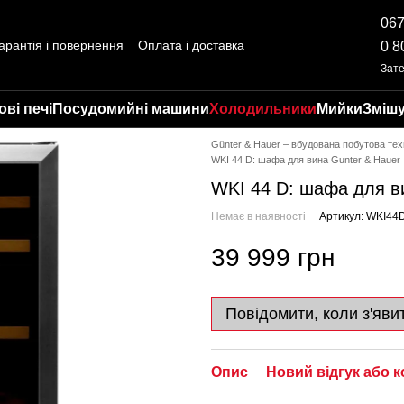
067
арантія і повернення
Оплата і доставка
0 8
ті
Відгуки про магазин
Зат
ві печі
Посудомийні машини
Холодильники
Мийки
Змішу
Günter & Hauer – вбудована побутова тех
WKI 44 D: шафа для вина Gunter & Hauer
WKI 44 D: шафа для в
Немає в наявності
Артикул: WKI44
39 999 грн
Повідомити, коли з'яви
Опис
Новий відгук або 