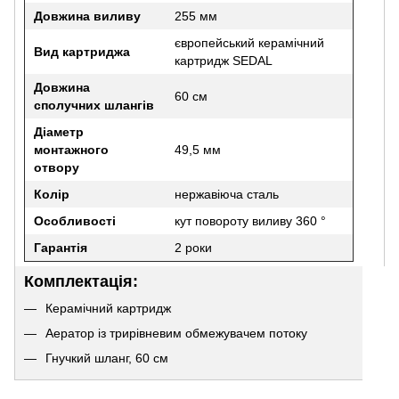
Довжина виливу
255 мм
європейський керамічний
Вид картриджа
картридж SEDAL
Довжина
60 см
сполучних шлангів
Діаметр
монтажного
49,5 мм
отвору
Колір
нержавіюча сталь
Особливості
кут повороту виливу 360 °
Гарантія
2 роки
Комплектація:
Керамічний картридж
Аератор із трирівневим обмежувачем потоку
Гнучкий шланг, 60 см