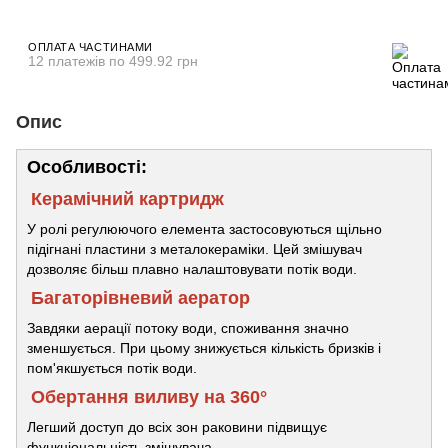
ОПЛАТА ЧАСТИНАМИ
12 платежів по 499.92 грн
Опис
Особливості:
Керамічний картридж
У ролі регулюючого елемента застосовуються щільно
підігнані пластини з металокераміки. Цей змішувач
дозволяє більш плавно налаштовувати потік води.
Багаторівневий аератор
Завдяки аерації потоку води, споживання значно
зменшується. При цьому знижується кількість бризків і
пом'якшується потік води.
Обертання виливу на 360
°
Легший доступ до всіх зон раковини підвищує
функціональність змішувача.