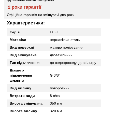
2 роки гарантії
Офіційна гарантія на змішувачі два роки!
Характеристики:
Серія
LUFT
Матеріал
нержавіюча сталь
Вид поверхні
матове полірування
Вид змішувача
двоважільний
Тип підключення
до водопроводу, до фільтру
Діаметр
підключення
G 3/8"
шлангів
Вид виливу
поворотний
Витрати води
8 л/хв
Висота змішувача
350 мм
Висота виливу
320 мм