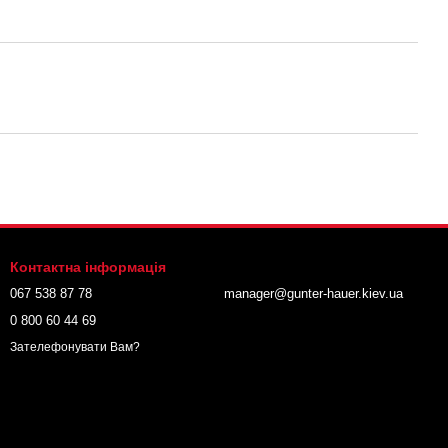
Контактна інформація
067 538 87 78
manager@gunter-hauer.kiev.ua
0 800 60 44 69
Зателефонувати Вам?