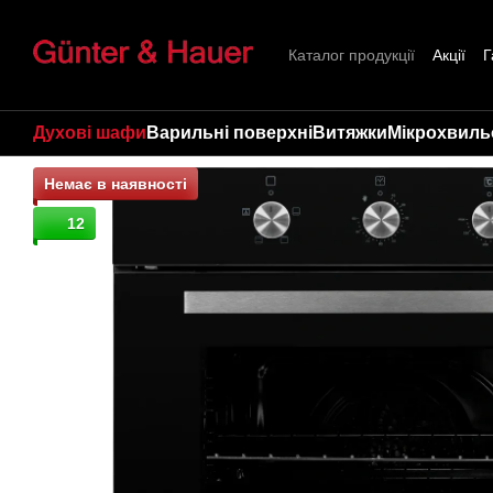
Перейти до основного контенту
Каталог продукції
Акції
Г
Про нас
Контакти
Стат
Духові шафи
Варильні поверхні
Витяжки
Мікрохвильо
Немає в наявності
12