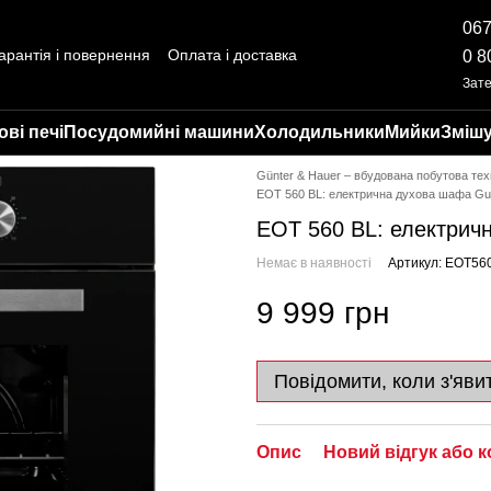
067
арантія і повернення
Оплата і доставка
0 8
ті
Відгуки про магазин
Зат
ві печі
Посудомийні машини
Холодильники
Мийки
Змішу
Günter & Hauer – вбудована побутова тех
EOT 560 BL: електрична духова шафа Gu
EOT 560 BL: електрич
Немає в наявності
Артикул: EOT56
9 999 грн
Повідомити, коли з'яви
Опис
Новий відгук або 