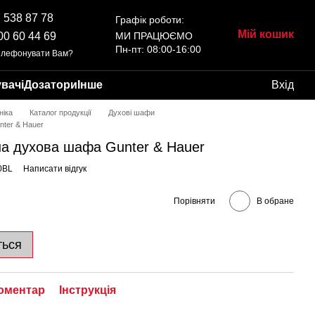
 538 87 78
Графік роботи:
Мій кошик
00 60 44 69
МИ ПРАЦЮЄМО
Пн-пт: 08:00-16:00
елефонувати Вам?
вачі
Дозатори
Інше
Вхід
ніка
Каталог продукції
Духові шафи
nter & Hauer
на духова шафа Gunter & Hauer
0BL
Написати відгук
Порівняти
В обране
ться
коментар
Інструкція