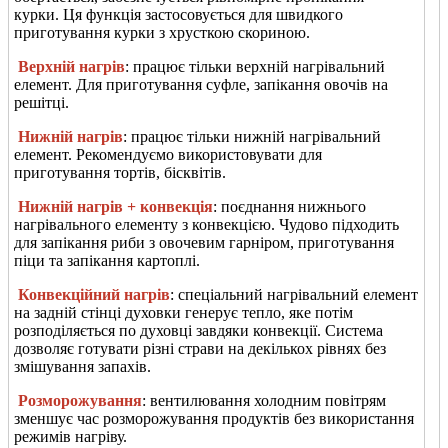
курки. Ця функція застосовується для швидкого
приготування курки з хрусткою скориною.
Верхній нагрів
: працює тільки верхній нагрівальний
елемент. Для приготування суфле, запікання овочів на
решітці.
Нижній нагрів
: працює тільки нижній нагрівальний
елемент. Рекомендуємо використовувати для
приготування тортів, бісквітів.
Нижній нагрів + конвекція
: поєднання нижнього
нагрівального елементу з конвекцією. Чудово підходить
для запікання риби з овочевим гарніром, приготування
піци та запікання картоплі.
Конвекційний нагрів
: спеціальний нагрівальний елемент
на задній стінці духовки генерує тепло, яке потім
розподіляється по духовці завдяки конвекції. Система
дозволяє готувати різні страви на декількох рівнях без
змішування запахів.
Розморожування
: вентилювання холодним повітрям
зменшує час розморожування продуктів без використання
режимів нагріву.