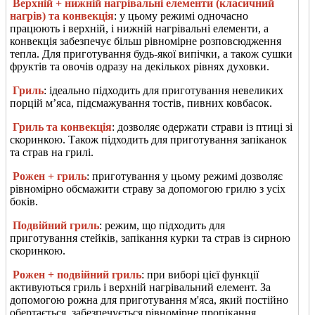
Верхній + нижній нагрівальні елементи (класичний
нагрів) та конвекція
: у цьому режимі одночасно
працюють і верхній, і нижній нагрівальні елементи, а
конвекція забезпечує більш рівномірне розповсюдження
тепла. Для приготування будь-якої випічки, а також сушки
фруктів та овочів одразу на декількох рівнях духовки.
Гриль
: ідеально підходить для приготування невеликих
порцій м’яса, підсмажування тостів, пивних ковбасок.
Гриль та конвекція
: дозволяє одержати страви із птиці зі
скоринкою. Також підходить для приготування запіканок
та страв на грилі.
Рожен + гриль
: приготування у цьому режимі дозволяє
рівномірно обсмажити страву за допомогою грилю з усіх
боків.
Подвійний гриль
: режим, що підходить для
приготування стейків, запікання курки та страв із сирною
скоринкою.
Рожен + подвійний гриль
: при виборі цієї функції
активуються гриль і верхній нагрівальний елемент. За
допомогою рожна для приготування м'яса, який постійно
обертається, забезпечується рівномірне пропікання