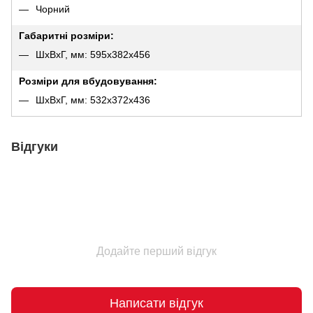
Чорний
Габаритні розміри:
ШхВхГ, мм: 595х382х456
Розміри для вбудовування:
ШхВхГ, мм: 532х372х436
Відгуки
Додайте перший відгук
Написати відгук