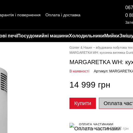
067
арантія і повернення
Оплата і доставка
0 8
ті
Відгуки про магазин
Зат
ві печі
Посудомийні машини
Холодильники
Мийки
Змішу
Günter & Hauer – вбудована побутова тех
MARGARETKA WH: кухонна витяжка Gunte
MARGARETKA WH: кухо
В наявності
Артикул: MARGARETK
14 999 грн
Купити
Оплата час
ОПЛАТА ЧАСТИНАМИ
12 платежів по 1 249.92 грн