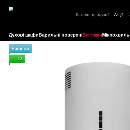
Перейти до основного контенту
Каталог продукції
Акції
Г
Про нас
Контакти
Стат
Духові шафи
Варильні поверхні
Витяжки
Мікрохвильо
Новинка
12