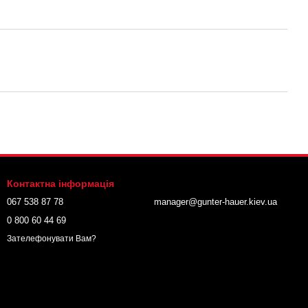
Контактна інформація
067 538 87 78
manager@gunter-hauer.kiev.ua
0 800 60 44 69
Зателефонувати Вам?