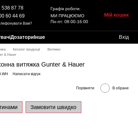
 538 87 78
Графік роботи:
Мій кошик
00 60 44 69
МИ ПРАЦЮЄМО
Пн-пт: 08:00-16:00
елефонувати Вам?
вачі
Дозатори
Інше
Вхід
ніка
Каталог продукції
Витяжки
r & Hauer
нна витяжка Gunter & Hauer
A WH
Написати відгук
Порівняти
В обране
тинами
Замовити швидко