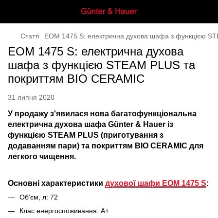
Статті
EOM 1475 S: електрична духова шафа з функцією S
EOM 1475 S: електрична духова
шафа з функцією STEAM PLUS та
покриттям BIO CERAMIC
31 липня 2020
У продажу з'явилася нова багатофункціональна
електрична духова шафа Günter & Hauer із
функцією STEAM PLUS (приготування з
додаванням пари) та покриттям BIO CERAMIC для
легкого чищення.
Основні характеристики
духової шафи EOM 1475 S
:
Об’єм, л: 72
Клас енергоспоживання: A+